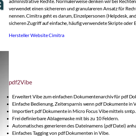
administrative Rechte. Normalerweise denken wir bei Rechte
verwendet einen sichereren und granulareren Ansatz für Recht
nennen. Cimitra geht es darum, Einzelpersonen (Helpdesk, and
sicheren Zugriff auf einfache, häufig verwendete Skripte oder 
Hersteller Website Cimitra
pdf2Vibe
Erweitert Vibe zum einfachen Dokumentenarchiv für pdf D
Einfache Bedienung, Zeitersparnis wenn pdf Dokumente in Vi
Importiert pdf Dokumente in Micro Focus Vibe mittels smtp.
Frei definierbare Ablagemaske mit bis zu 10 Feldern.
Automatisches generieren des Dateinamens (pdf Datei) anh
Einfaches Tagging von pdf Dokumenten in Vibe.