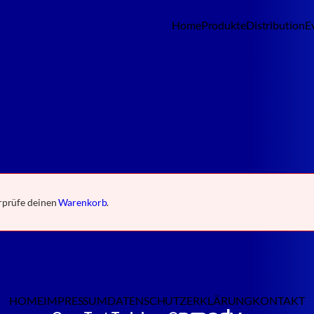
Home
Produkte
Distribution
E
absenden
erprüfe deinen
Warenkorb
.
HOME
IMPRESSUM
DATENSCHUTZERKLÄRUNG
KONTAKT