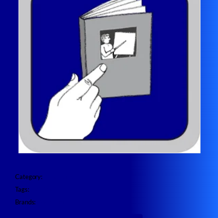
Category:
ZENworks
Tags:
Training
Brands:
OpenText