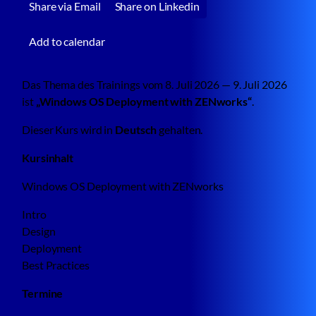
Share via Email
Share on Linkedin
Add to calendar
Das Thema des Trainings vom 8. Juli 2026 — 9. Juli 2026
ist
„Windows OS Deployment with ZENworks“
.
Dieser Kurs wird in
Deutsch
gehalten.
Kursinhalt
Windows OS Deployment with ZENworks
Intro
Design
Deployment
Best Practices
Termine