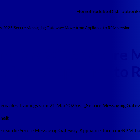
Home
Produkte
Distribution
E
y 2025 Secure Messaging Gateway: Move from Appliance to RPM version
ng Day 2025 Secure 
 from Appliance to 
ema des Trainings vom 21. Mai 2025 ist
„Secure Messaging Gatew
halt
en Sie die Secure Messaging Gateway-Appliance durch die RPM-basi