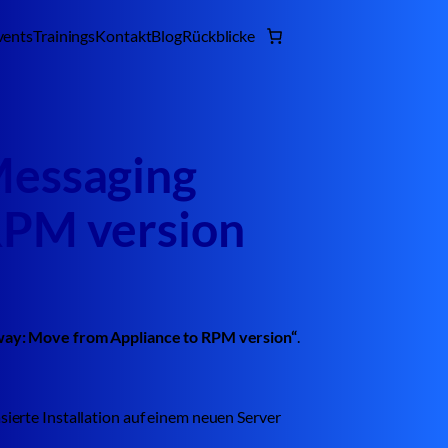
vents
Trainings
Kontakt
Blog
Rückblicke
Messaging
RPM version
ay: Move from Appliance to RPM version“
.
erte Installation auf einem neuen Server