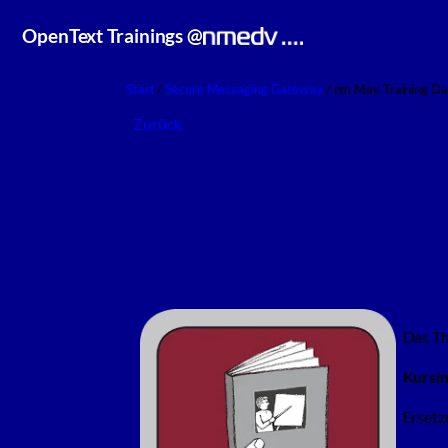
Zum
OpenText Trainings @
Inhalt
springen
Start
/
Secure Messaging Gateway
/ nm May Training Da
Zurück
nm May Traini
Gateway: Move
Das Th
Kursin
Ersetz