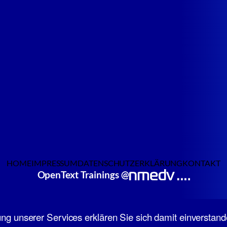
HOME
IMPRESSUM
DATENSCHUTZERKLÄRUNG
KONTAKT
OpenText Trainings @
Copyright © 2017 –
2026 | neue medien edv-systeme gmbh
g unserer Services erklären Sie sich damit einverstand