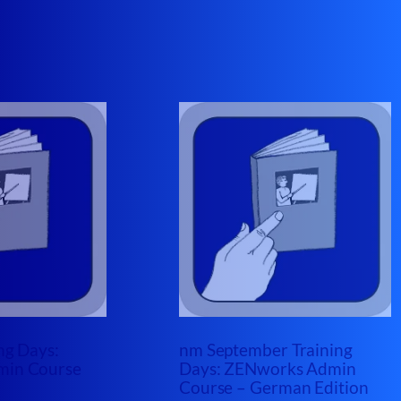
ng Days:
nm September Training
min Course
Days: ZENworks Admin
Course – German Edition