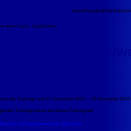
Home
Produkte
Distribution
E
s Admin Course – English Edition
Training Days: ZENw
sh Edition
ema des Trainings vom 17. November 2025 — 19. November 2025 
lgenden Trainings bauen auf diesem Training auf:
Windows OS Deployment with ZENworks