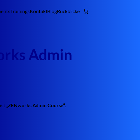
vents
Trainings
Kontakt
Blog
Rückblicke
orks Admin
ist
„ZENworks Admin Course“
.