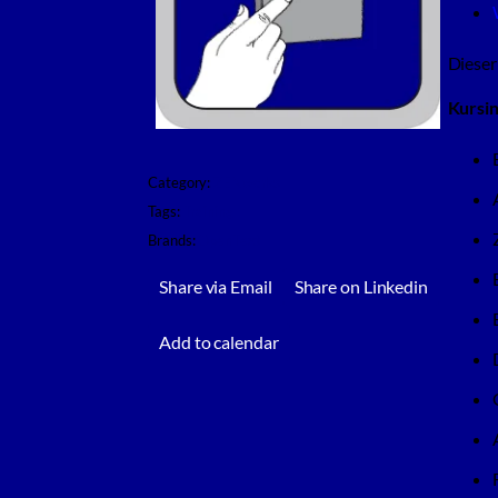
Dieser
Kursin
Category:
ZENworks
Tags:
Training
Brands:
OpenText
Share via Email
Share on Linkedin
Add to calendar