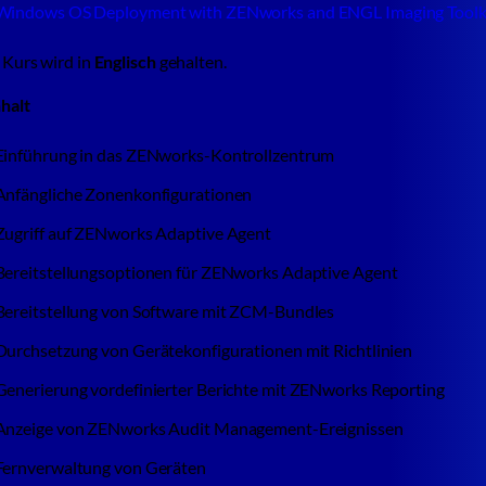
Windows OS Deployment with ZENworks and ENGL Imaging Toolk
 Kurs wird in
Englisch
gehalten.
halt
Einführung in das ZENworks-Kontrollzentrum
Anfängliche Zonenkonfigurationen
Zugriff auf ZENworks Adaptive Agent
Bereitstellungsoptionen für ZENworks Adaptive Agent
Bereitstellung von Software mit ZCM-Bundles
Durchsetzung von Gerätekonfigurationen mit Richtlinien
Generierung vordefinierter Berichte mit ZENworks Reporting
Anzeige von ZENworks Audit Management-Ereignissen
Fernverwaltung von Geräten