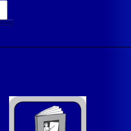
ter now
uestion
 training in different timezone
 training on a different date
 training in a different language